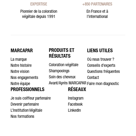
EXPERTISE
+850 PARTENAIRES
Pionnier de la coloration
En France et à
végétale depuis 1991
l’international
PRODUITS ET
MARCAPAR
LIENS UTILES
RÉSULTATS
La marque
Où nous trouver ?
Coloration végétale
Notre histoire
Conseils d’experts
Shampooings
Notre vision
Questions fréquentes
Soin des cheveux
Nos engagements
Contact
Avant/Après MARCAPAR
Notre équipe
Faire mon diagnostic
PROFESSIONNELS
RÉSEAUX
Je suis coiffeur partenaire
Instagram
Devenir partenaire
Facebook
L’Institution Végétale
LinkedIn
Nos formations