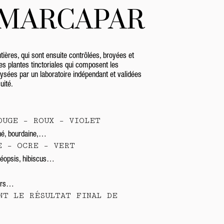
s MARCAPAR
ères, qui sont ensuite contrôlées, broyées et
s plantes tinctoriales qui composent les
ysées par un laboratoire indépendant et validées
uité.
OUGE – ROUX – VIOLET
ené, bourdaine,…
E – OCRE – VERT
réopsis, hibiscus…
iers…
NT LE RÉSULTAT FINAL DE