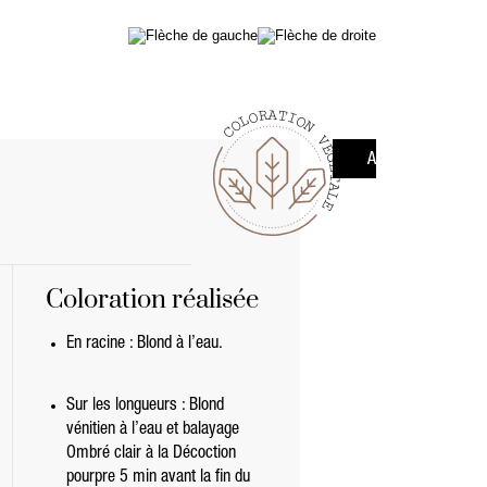
A
T
R
O
I
L
O
O
N
C
V
É
G
AVANT
É
T
A
L
E
Coloration réalisée
En racine : Blond à l’eau.
Sur les longueurs : Blond
vénitien à l’eau et balayage
Ombré clair à la Décoction
pourpre 5 min avant la fin du