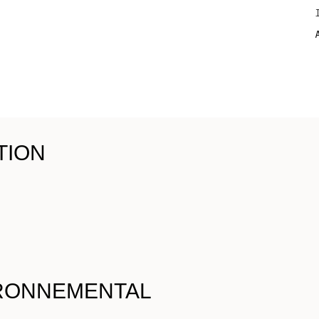
TION
longueurs puis rincer. Pour plus d’efficacité, laisser poser 3 à 5 minutes.
ns notre
fiche transparence.
RONNEMENTAL