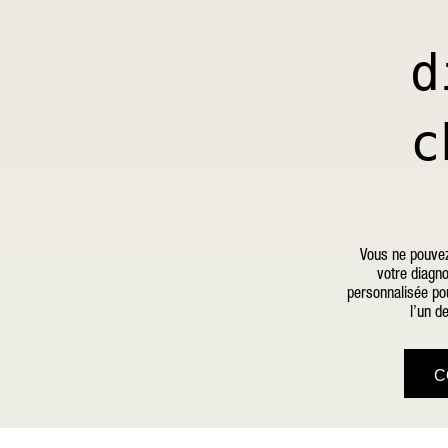
d
c
Vous ne pouvez
votre diagno
personnalisée pou
l’un d
C