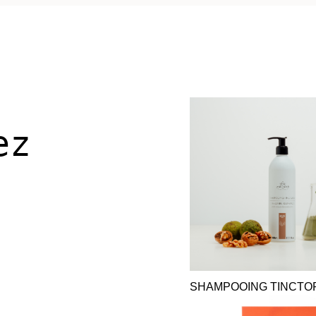
 Flacon
rechargeable
en salon.
ez
SHAMPOOING TINCTO