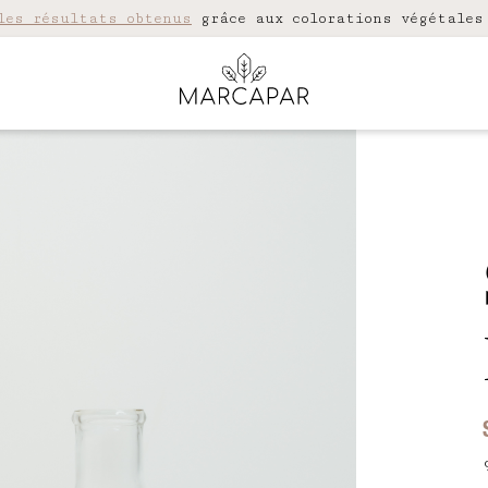
les résultats obtenus
grâce aux colorations végétales