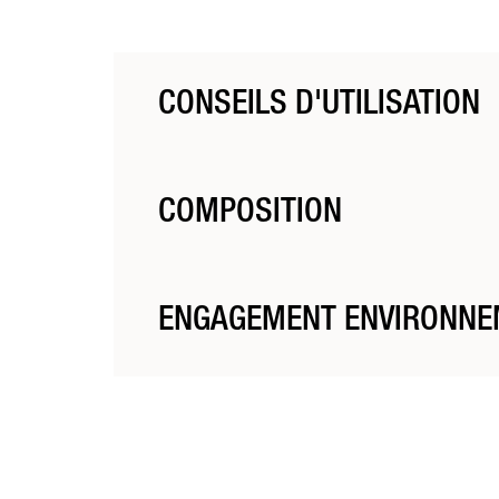
CONSEILS D'UTILISATION
Appliquer sur le cuir chevelu, émulsionner jusqu’aux 
COMPOSITION
Découvrez toute la composition de votre produit da
ENGAGEMENT ENVIRONNE
Packaging responsable et recyclable en aluminium.