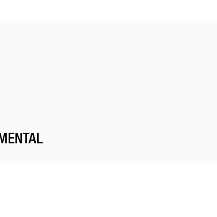
longueurs puis rincer. Pour plus d’efficacité, laisser poser 3 à 5 minutes.
ns notre
fiche transparence.
MENTAL
 Flacon
rechargeable
en salon.