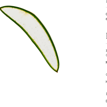
O
d
D