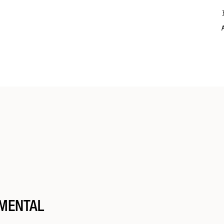
A
uillés sur les longueurs et les pointes. Presser les longueurs avec les main
s notre
fiche transparence.
MENTAL