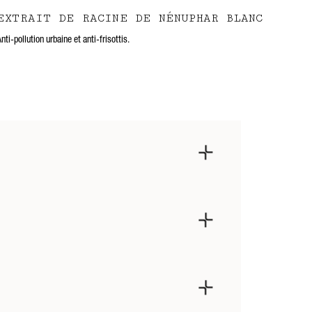
EXTRAIT DE RACINE DE NÉNUPHAR BLANC
nti-pollution urbaine et anti-frisottis.
s en remontant les boucles. Laisser sécher à l’air