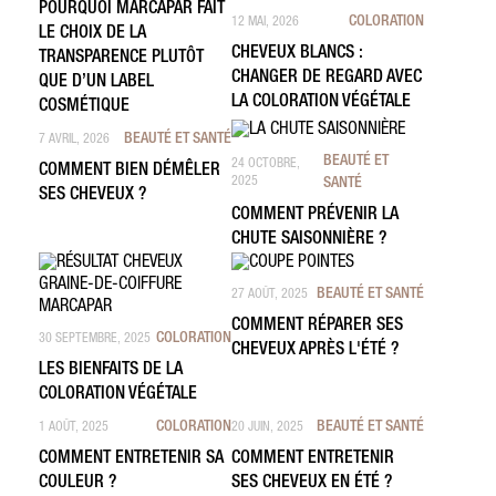
POURQUOI MARCAPAR FAIT
COLORATION
12 MAI, 2026
LE CHOIX DE LA
CHEVEUX BLANCS :
TRANSPARENCE PLUTÔT
CHANGER DE REGARD AVEC
QUE D’UN LABEL
LA COLORATION VÉGÉTALE
COSMÉTIQUE
BEAUTÉ ET SANTÉ
7 AVRIL, 2026
BEAUTÉ ET
24 OCTOBRE,
COMMENT BIEN DÉMÊLER
2025
SANTÉ
SES CHEVEUX ?
COMMENT PRÉVENIR LA
CHUTE SAISONNIÈRE ?
BEAUTÉ ET SANTÉ
27 AOÛT, 2025
COMMENT RÉPARER SES
COLORATION
30 SEPTEMBRE, 2025
CHEVEUX APRÈS L'ÉTÉ ?
LES BIENFAITS DE LA
COLORATION VÉGÉTALE
COLORATION
BEAUTÉ ET SANTÉ
1 AOÛT, 2025
20 JUIN, 2025
COMMENT ENTRETENIR SA
COMMENT ENTRETENIR
COULEUR ?
SES CHEVEUX EN ÉTÉ ?