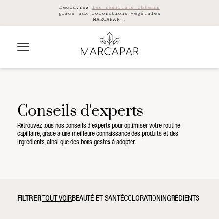
Découvrez
les résultats obtenus
grâce aux colorations végétales
MARCAPAR !
Conseils d'experts
Retrouvez tous nos conseils d’experts pour optimiser votre routine
capillaire, grâce à une meilleure connaissance des produits et des
ingrédients, ainsi que des bons gestes à adopter.
FILTRER
TOUT VOIR
BEAUTÉ ET SANTÉ
COLORATION
INGRÉDIENTS