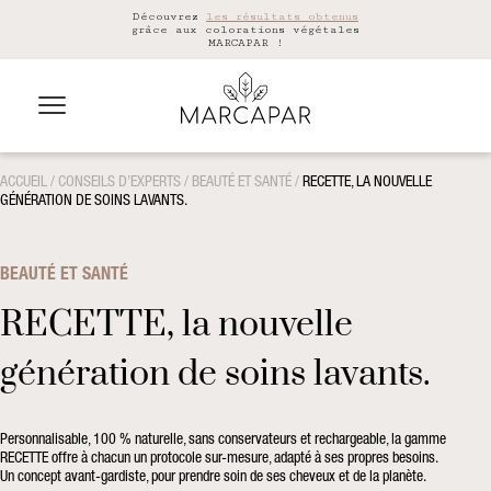
Découvrez
les résultats obtenus
grâce aux colorations végétales
MARCAPAR !
ACCUEIL
/
CONSEILS D’EXPERTS
/
BEAUTÉ ET SANTÉ
/
RECETTE, LA NOUVELLE
GÉNÉRATION DE SOINS LAVANTS.
BEAUTÉ ET SANTÉ
RECETTE, la nouvelle
génération de soins lavants.
Personnalisable, 100 % naturelle, sans conservateurs et rechargeable, la gamme
RECETTE offre à chacun un protocole sur-mesure, adapté à ses propres besoins.
Un concept avant-gardiste, pour prendre soin de ses cheveux et de la planète.