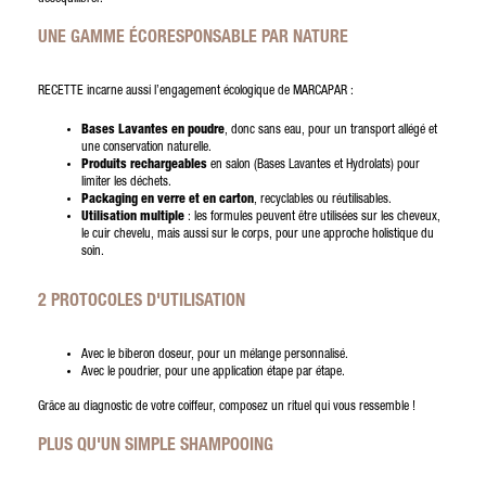
UNE GAMME ÉCORESPONSABLE PAR NATURE
RECETTE incarne aussi l’engagement écologique de MARCAPAR :
Bases Lavantes en poudre
, donc sans eau, pour un transport allégé et
une conservation naturelle.
Produits rechargeables
en salon (Bases Lavantes et Hydrolats) pour
limiter les déchets.
Packaging en verre et en carton
, recyclables ou réutilisables.
Utilisation multiple
: les formules peuvent être utilisées sur les cheveux,
le cuir chevelu, mais aussi sur le corps, pour une approche holistique du
soin.
2 PROTOCOLES D'UTILISATION
Avec le biberon doseur, pour un mélange personnalisé.
Avec le poudrier, pour une application étape par étape.
Grâce au diagnostic de votre coiffeur, composez un rituel qui vous ressemble !
PLUS QU'UN SIMPLE SHAMPOOING