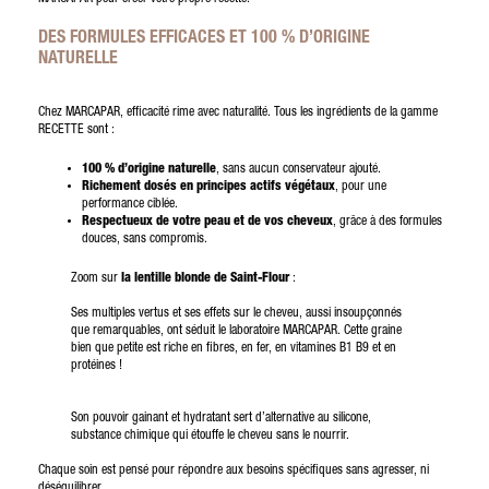
DES FORMULES EFFICACES ET 100 % D’ORIGINE
NATURELLE
Chez MARCAPAR, efficacité rime avec naturalité. Tous les ingrédients de la gamme
RECETTE sont :
100 % d’origine naturelle
, sans aucun conservateur ajouté.
Richement dosés en principes actifs végétaux
, pour une
performance ciblée.
Respectueux de votre peau et de vos cheveux
, grâce à des formules
douces, sans compromis.
Zoom sur
la lentille blonde de Saint-Flour
:
Ses multiples vertus et ses effets sur le cheveu, aussi insoupçonnés
que remarquables, ont séduit le laboratoire MARCAPAR. Cette graine
bien que petite est riche en fibres, en fer, en vitamines B1 B9 et en
protéines !
Son pouvoir gainant et hydratant sert d’alternative au silicone,
substance chimique qui étouffe le cheveu sans le nourrir.
Chaque soin est pensé pour répondre aux besoins spécifiques sans agresser, ni
déséquilibrer.