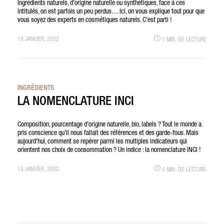
Ingrédients naturels, d’origine naturelle ou synthétiques, face à ces
intitulés, on est parfois un peu perdus… Ici, on vous explique tout pour que
vous soyez des experts en cosmétiques naturels. C’est parti !
19 JANVIER, 2022
1 MIN. DE LECTURE
INGRÉDIENTS
LA NOMENCLATURE INCI
Composition, pourcentage d’origine naturelle, bio, labels ? Tout le monde a
pris conscience qu’il nous fallait des références et des garde-fous. Mais
aujourd’hui, comment se repérer parmi les multiples indicateurs qui
orientent nos choix de consommation ? Un indice : la nomenclature INCI !
13 JANVIER, 2022
4 MIN. DE LECTURE