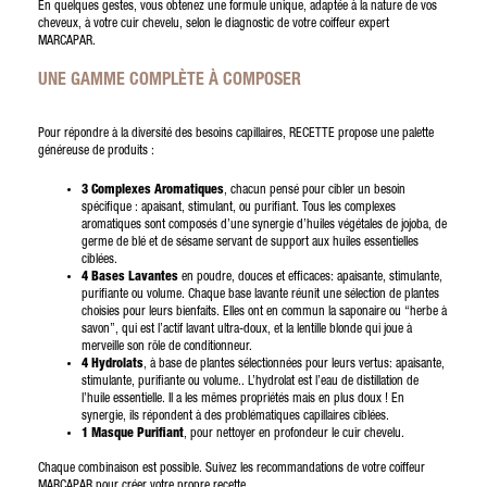
En quelques gestes, vous obtenez une formule unique, adaptée à la nature de vos
cheveux, à votre cuir chevelu, selon le diagnostic de votre coiffeur expert
MARCAPAR.
UNE GAMME COMPLÈTE À COMPOSER
Pour répondre à la diversité des besoins capillaires, RECETTE propose une palette
généreuse de produits :
3 Complexes Aromatiques
, chacun pensé pour cibler un besoin
spécifique : apaisant, stimulant, ou purifiant. Tous les complexes
aromatiques sont composés d’une synergie d’huiles végétales de jojoba, de
germe de blé et de sésame servant de support aux huiles essentielles
ciblées.
4 Bases Lavantes
en poudre, douces et efficaces: apaisante, stimulante,
purifiante ou volume. Chaque base lavante réunit une sélection de plantes
choisies pour leurs bienfaits. Elles ont en commun la saponaire ou “herbe à
savon”, qui est l’actif lavant ultra-doux, et la lentille blonde qui joue à
merveille son rôle de conditionneur.
4 Hydrolats
, à base de plantes sélectionnées pour leurs vertus: apaisante,
stimulante, purifiante ou volume.. L’hydrolat est l’eau de distillation de
l’huile essentielle. Il a les mêmes propriétés mais en plus doux ! En
synergie, ils répondent à des problématiques capillaires ciblées.
1 Masque Purifiant
, pour nettoyer en profondeur le cuir chevelu.
Chaque combinaison est possible. Suivez les recommandations de votre coiffeur
MARCAPAR pour créer votre propre recette.