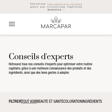
Découvrez
les résultats obtenus
grâce aux colorations végétales
MARCAPAR !
Conseils d'experts
Retrouvez tous nos conseils d’experts pour optimiser votre routine
capillaire, grâce à une meilleure connaissance des produits et des
ingrédients, ainsi que des bons gestes à adopter.
FILTRER
TOUT VOIR
BEAUTÉ ET SANTÉ
COLORATION
INGRÉDIENTS