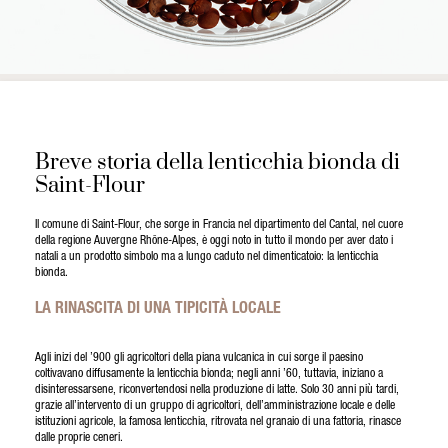
Breve storia della lenticchia bionda di
Saint-Flour
Il comune di Saint-Flour, che sorge in Francia nel dipartimento del Cantal, nel cuore
della regione Auvergne Rhône-Alpes, è oggi noto in tutto il mondo per aver dato i
natali a un prodotto simbolo ma a lungo caduto nel dimenticatoio: la lenticchia
bionda.
LA RINASCITA DI UNA TIPICITÀ LOCALE
Agli inizi del ’900 gli agricoltori della piana vulcanica in cui sorge il paesino
coltivavano diffusamente la lenticchia bionda; negli anni ’60, tuttavia, iniziano a
disinteressarsene, riconvertendosi nella produzione di latte. Solo 30 anni più tardi,
grazie all’intervento di un gruppo di agricoltori, dell’amministrazione locale e delle
istituzioni agricole, la famosa lenticchia, ritrovata nel granaio di una fattoria, rinasce
dalle proprie ceneri.