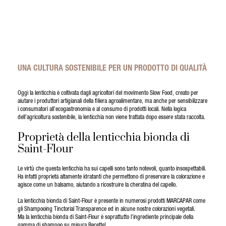
UNA CULTURA SOSTENIBILE PER UN PRODOTTO DI QUALITÀ
Oggi la lenticchia è coltivata dagli agricoltori del movimento Slow Food, creato per
aiutare i produttori artigianali della filiera agroalimentare, ma anche per sensibilizzare
i consumatori all’ecogastronomia e al consumo di prodotti locali. Nella logica
dell’agricoltura sostenibile, la lenticchia non viene trattata dopo essere stata raccolta.
Proprietà della lenticchia bionda di
Saint-Flour
Le virtù che questa lenticchia ha sui capelli sono tanto notevoli, quanto insospettabili.
Ha infatti proprietà altamente idratanti che permettono di preservare la colorazione e
agisce come un balsamo, aiutando a ricostruire la cheratina del capello.
La lenticchia bionda di Saint-Flour è presente in numerosi prodotti MARCAPAR come
gli Shampooing Tinctorial Transparence ed in alcune nostre colorazioni vegetali.
Ma la lenticchia bionda di Saint-Flour è soprattutto l’ingrediente principale della
gamma di shampoo su misura Recette!