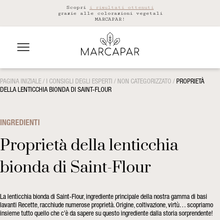
Scopri
i risultati ottenuti
grazie alle colorazioni vegetali
MARCAPAR!
PAGINA INIZIALE
/
I CONSIGLI DEGLI ESPERTI
/
NON CATEGORIZZATO
/
PROPRIETÀ
DELLA LENTICCHIA BIONDA DI SAINT-FLOUR
INGREDIENTI
Proprietà della lenticchia
bionda di Saint-Flour
La lenticchia bionda di Saint-Flour, ingrediente principale della nostra gamma di basi
lavanti Recette, racchiude numerose proprietà. Origine, coltivazione, virtù… scopriamo
insieme tutto quello che c’è da sapere su questo ingrediente dalla storia sorprendente!