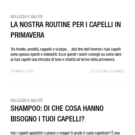
BELLEZZA E SALUTE
LA NOSTRA ROUTINE PER I CAPELLI IN
PRIMAVERA
Tra freddo, umidità, cappelli e sciarpe… alla fine dell’inverno i tuoi capelli
sono spesso spenti e indeboliti. Ecco quindi i nostri consigli su come dare
ai tuoi capelli una sferzata di tono e vitalità all’arrivo della primavera.
26 MARZO, 2025
LETTURA DI 4 MINUTI
BELLEZZA E SALUTE
SHAMPOO: DI CHE COSA HANNO
BISOGNO I TUOI CAPELLI?
Hai i capelli appiattiti o grassi o magari ti prude il cuoio capelluto? È una