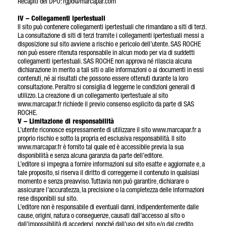
Recapiti del DPO: rgpd@marcapar.com
IV – Collegamenti ipertestuali
Il sito può contenere collegamenti ipertestuali che rimandano a siti di terzi.
La consultazione di siti di terzi tramite i collegamenti ipertestuali messi a
disposizione sul sito avviene a rischio e pericolo dell’utente. SAS ROCHE
non può essere ritenuta responsabile in alcun modo per via di suddetti
collegamenti ipertestuali. SAS ROCHE non approva né rilascia alcuna
dichiarazione in merito a tali siti o alle informazioni o ai documenti in essi
contenuti, né ai risultati che possono essere ottenuti durante la loro
consultazione. Peraltro si consiglia di leggerne le condizioni generali di
utilizzo. La creazione di un collegamento ipertestuale al sito
www.marcapar.fr richiede il previo consenso esplicito da parte di SAS
ROCHE.
V – Limitazione di responsabilità
L’utente riconosce espressamente di utilizzare il sito www.marcapar.fr a
proprio rischio e sotto la propria ed esclusiva responsabilità. Il sito
www.marcapar.fr è fornito tal quale ed è accessibile previa la sua
disponibilità e senza alcuna garanzia da parte dell’editore.
L’editore si impegna a fornire informazioni sul sito esatte e aggiornate e, a
tale proposito, si riserva il diritto di correggerne il contenuto in qualsiasi
momento e senza preavviso. Tuttavia non può garantire, dichiarare o
assicurare l’accuratezza, la precisione o la completezza delle informazioni
rese disponibili sul sito.
L’editore non è responsabile di eventuali danni, indipendentemente dalle
cause, origini, natura o conseguenze, causati dall’accesso al sito o
dall’impossibilità di accedervi, nonché dall’uso del sito e/o dal credito