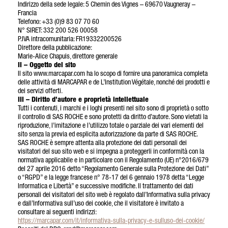
Indirizzo della sede legale: 5 Chemin des Vignes – 69670 Vaugneray –
Francia
Telefono: +33 (0)9 83 07 70 60
N° SIRET: 332 200 526 00058
P.IVA intracomunitaria: FR19332200526
Direttore della pubblicazione:
Marie-Alice Chapuis, direttore generale
II – Oggetto del sito
Il sito www.marcapar.com ha lo scopo di fornire una panoramica completa
delle attività di MARCAPAR e de L’Institution Végétale, nonché dei prodotti e
dei servizi offerti.
III – Diritto d’autore e proprietà intellettuale
Tutti i contenuti, i marchi e i loghi presenti nel sito sono di proprietà o sotto
il controllo di SAS ROCHE e sono protetti da diritto d’autore. Sono vietati la
riproduzione, l’imitazione e l’utilizzo totale o parziale dei vari elementi del
sito senza la previa ed esplicita autorizzazione da parte di SAS ROCHE.
SAS ROCHE è sempre attenta alla protezione dei dati personali dei
visitatori del suo sito web e si impegna a proteggerli in conformità con la
normativa applicabile e in particolare con il Regolamento (UE) n°2016/679
del 27 aprile 2016 detto “Regolamento Generale sulla Protezione dei Dati”
o “RGPD” e la legge francese n° 78-17 del 6 gennaio 1978 detta “Legge
Informatica e Libertà” e successive modifiche. Il trattamento dei dati
personali dei visitatori del sito web è regolato dall’Informativa sulla privacy
e dall’Informativa sull’uso dei cookie, che il visitatore è invitato a
consultare ai seguenti indirizzi:
https://marcapar.com/it/informativa-sulla-privacy-e-sulluso-dei-cookie/