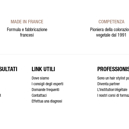
MADE IN FRANCE
COMPETENZA
Formula e fabbricazione
Pioniera della colorazi
francesi
vegetale dal 1991
SULTATI
LINK UTILI
PROFESSIONIS
Dove siamo
Sono un hair stylist p
I consigli degli esperti
Diventa partner
Domande frequenti
L’Institution Végétale
R
Contattaci
I nostri corsi di form
Effettua una diagnosi