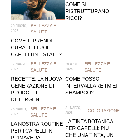
COME SI
RISTRUTTURANO I
RICCI?
BELLEZZA E
20 GIUGNO,
2025
SALUTE
COME TI PRENDI
CURA DEI TUOI
CAPELLI IN ESTATE?
BELLEZZA E
BELLEZZA E
12 MAGGIO,
28 APRILE,
2025
SALUTE
2025
SALUTE
RECETTE, LA NUOVA
COME POSSO
GENERAZIONE DI
INTERVALLARE I MIEI
PRODOTTI
SHAMPOO?
DETERGENTI.
BELLEZZA E
21 MARZO,
26 MARZO,
COLORAZIONE
2025
2025
SALUTE
LA TINTA BOTANICA
LA NOSTRA ROUTINE
PER CAPELLI: PIÙ
PER I CAPELLI IN
CHE UNA TINTA, UN
PRIMAVERA