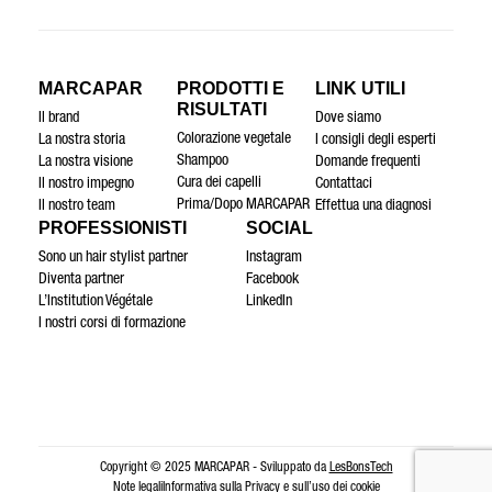
MARCAPAR
PRODOTTI E
LINK UTILI
RISULTATI
Il brand
Dove siamo
Colorazione vegetale
La nostra storia
I consigli degli esperti
Shampoo
La nostra visione
Domande frequenti
Cura dei capelli
Il nostro impegno
Contattaci
Prima/Dopo MARCAPAR
Il nostro team
Effettua una diagnosi
PROFESSIONISTI
SOCIAL
Sono un hair stylist partner
Instagram
Diventa partner
Facebook
L’Institution Végétale
LinkedIn
I nostri corsi di formazione
Copyright © 2025 MARCAPAR - Sviluppato da
LesBonsTech
Note legali
Informativa sulla Privacy e sull’uso dei cookie