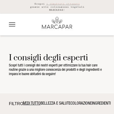
Scopri
i risultati ottenuti
grazie alle colorazioni vegetali
MARCAPAR!
I consigli degli esperti
Scopri tutti i consigli dei nostri esperti per ottimizzare la tua hair care
routine grazie a una migliore conoscenza dei prodotti e degli ingredienti e
impara le buone abitudini da seguire!
FILTRO
VEDI TUTTO
BELLEZZA E SALUTE
COLORAZIONE
INGREDIENTI