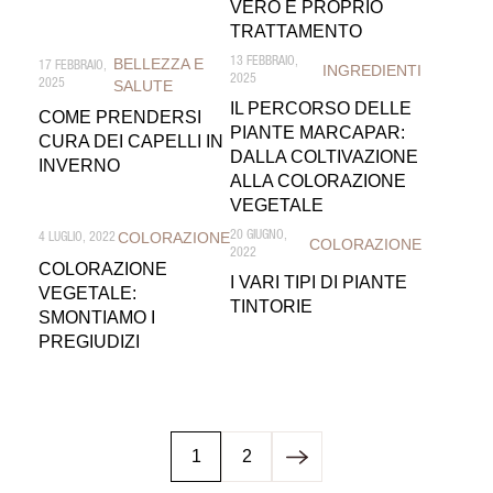
VERO E PROPRIO
TRATTAMENTO
BELLEZZA E
13 FEBBRAIO,
17 FEBBRAIO,
INGREDIENTI
2025
2025
SALUTE
IL PERCORSO DELLE
COME PRENDERSI
PIANTE MARCAPAR:
CURA DEI CAPELLI IN
DALLA COLTIVAZIONE
INVERNO
ALLA COLORAZIONE
VEGETALE
COLORAZIONE
20 GIUGNO,
4 LUGLIO, 2022
COLORAZIONE
2022
COLORAZIONE
I VARI TIPI DI PIANTE
VEGETALE:
TINTORIE
SMONTIAMO I
PREGIUDIZI
1
2
Pagina
Pagina