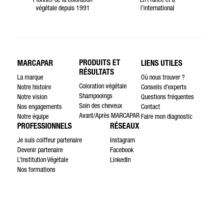
Pionnier de la coloration
En France et à
végétale depuis 1991
l’international
PRODUITS ET
MARCAPAR
LIENS UTILES
RÉSULTATS
La marque
Où nous trouver ?
Coloration végétale
Notre histoire
Conseils d’experts
Shampooings
Notre vision
Questions fréquentes
Soin des cheveux
Nos engagements
Contact
Avant/Après MARCAPAR
Notre équipe
Faire mon diagnostic
PROFESSIONNELS
RÉSEAUX
Je suis coiffeur partenaire
Instagram
Devenir partenaire
Facebook
L’Institution Végétale
LinkedIn
Nos formations