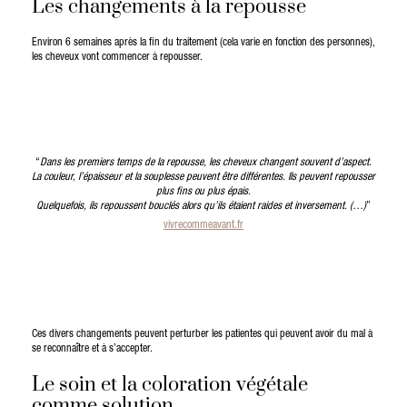
Les changements à la repousse
Environ 6 semaines après la fin du traitement (cela varie en fonction des personnes),
les cheveux vont commencer à repousser.
“
Dans les premiers temps de la repousse, les cheveux changent souvent d’aspect.
La couleur, l’épaisseur et la souplesse peuvent être différentes. Ils peuvent repousser
plus fins ou plus épais.
Quelquefois, ils repoussent bouclés alors qu’ils étaient raides et inversement. (…)
”
vivrecommeavant.fr
Ces divers changements peuvent perturber les patientes qui peuvent avoir du mal à
se reconnaître et à s’accepter.
Le soin et la coloration végétale
comme solution