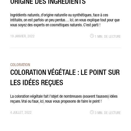
ORIGINE DES INGRÉDIENTS
Ingrédients naturels, d’origine naturelle ou synthétiques, face à ces
intitulés, on est parfois un peu perdus… Ici, on vous explique tout pour que
vous soyez des experts en cosmétiques naturels. C’est parti !
19 JANVIER, 2022
1 MIN. DE LECTURE
COLORATION
COLORATION VÉGÉTALE : LE POINT SUR
LES IDÉES REÇUES
La coloration végétale fait l’objet de nombreuses (souvent fausses) idées
reçues. Vrai ou faux, ici, nous vous proposons de faire le point !
4 JUILLET, 2022
3 MIN. DE LECTURE