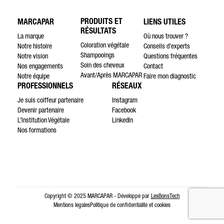
PRODUITS ET
MARCAPAR
LIENS UTILES
RÉSULTATS
La marque
Où nous trouver ?
Coloration végétale
Notre histoire
Conseils d’experts
Shampooings
Notre vision
Questions fréquentes
Soin des cheveux
Nos engagements
Contact
Avant/Après MARCAPAR
Notre équipe
Faire mon diagnostic
PROFESSIONNELS
RÉSEAUX
Je suis coiffeur partenaire
Instagram
Devenir partenaire
Facebook
L’Institution Végétale
LinkedIn
Nos formations
Copyright © 2025 MARCAPAR - Développé par
LesBonsTech
Mentions légales
Politique de confidentialité et cookies