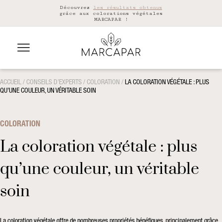
Découvrez
les résultats obtenus
grâce aux colorations végétales
MARCAPAR !
ACCUEIL
/
CONSEILS D’EXPERTS
/
COLORATION
/
LA COLORATION VÉGÉTALE : PLUS
QU’UNE COULEUR, UN VÉRITABLE SOIN
COLORATION
La coloration végétale : plus
qu’une couleur, un véritable
soin
La coloration végétale offre de nombreuses propriétés bénéfiques, principalement grâce