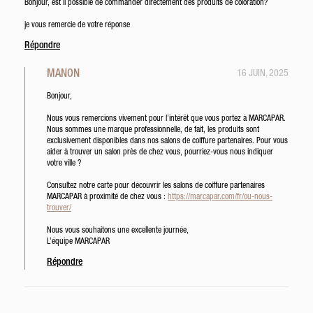
Bonjour, est il possible de commander directement des produits de coloration?
je vous remercie de votre réponse
Répondre
MANON
16 JUIN, 2025
Bonjour,
Nous vous remercions vivement pour l’intérêt que vous portez à MARCAPAR.
Nous sommes une marque professionnelle, de fait, les produits sont
exclusivement disponibles dans nos salons de coiffure partenaires. Pour vous
aider à trouver un salon près de chez vous, pourriez-vous nous indiquer
votre ville ?
Consultez notre carte pour découvrir les salons de coiffure partenaires
MARCAPAR à proximité de chez vous :
https://marcapar.com/fr/ou-nous-
trouver/
Nous vous souhaitons une excellente journée,
L’équipe MARCAPAR
Répondre