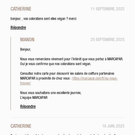
CATHERINE
11 SEPTEMBRE, 2025
bonjour , vos colorations sont elles végan ? merci
Répondre
MANON
25 SEPTEMBRE, 2025
Bonjour,
Nous vous remercions vivement pour l’intérêt que vous portez à MARCAPAR.
Oui je vous confirme que nos colorations sont végan.
Consultez notre carte pour découvrir les salons de coiffure partenaires
MARCAPAR à proximité de chez vous :
https://marcapar.com/fr/ou-nous-
trouver/
Nous vous souhaitons une excellente journée,
L’équipe MARCAPAR
Répondre
CATHERINE
16 JUIN, 2025