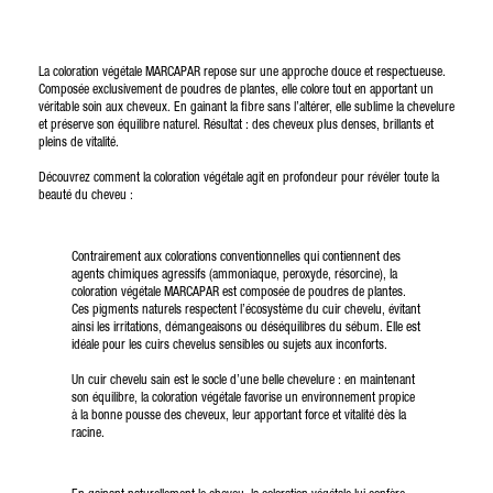
La coloration végétale MARCAPAR repose sur une approche douce et respectueuse.
Composée exclusivement de poudres de plantes, elle colore tout en apportant un
véritable soin aux cheveux. En gainant la fibre sans l’altérer, elle sublime la chevelure
et préserve son équilibre naturel. Résultat : des cheveux plus denses, brillants et
pleins de vitalité.
Découvrez comment la coloration végétale agit en profondeur pour révéler toute la
beauté du cheveu :
Contrairement aux colorations conventionnelles qui contiennent des
agents chimiques agressifs (ammoniaque, peroxyde, résorcine), la
coloration végétale MARCAPAR est composée de poudres de plantes.
Ces pigments naturels respectent l’écosystème du cuir chevelu, évitant
ainsi les irritations, démangeaisons ou déséquilibres du sébum. Elle est
idéale pour les cuirs chevelus sensibles ou sujets aux inconforts.
Un cuir chevelu sain est le socle d’une belle chevelure : en maintenant
son équilibre, la coloration végétale favorise un environnement propice
à la bonne pousse des cheveux, leur apportant force et vitalité dès la
racine.