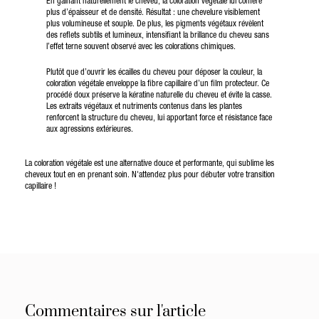
En gainant naturellement le cheveu, la coloration végétale lui confère
plus d’épaisseur et de densité. Résultat : une chevelure visiblement
plus volumineuse et souple. De plus, les pigments végétaux révèlent
des reflets subtils et lumineux, intensifiant la brillance du cheveu sans
l’effet terne souvent observé avec les colorations chimiques.
Plutôt que d’ouvrir les écailles du cheveu pour déposer la couleur, la
coloration végétale enveloppe la fibre capillaire d’un film protecteur. Ce
procédé doux préserve la kératine naturelle du cheveu et évite la casse.
Les extraits végétaux et nutriments contenus dans les plantes
renforcent la structure du cheveu, lui apportant force et résistance face
aux agressions extérieures.
La coloration végétale est une alternative douce et performante, qui sublime les
cheveux tout en en prenant soin. N'attendez plus pour débuter votre transition
capillaire !
Commentaires sur l'article