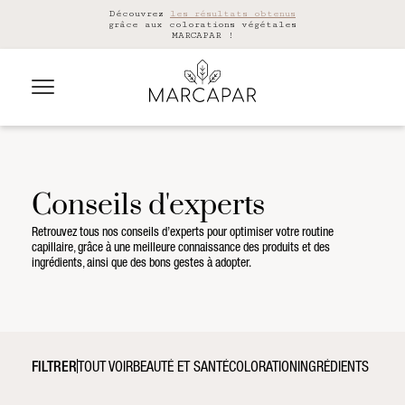
Découvrez
les résultats obtenus
grâce aux colorations végétales
MARCAPAR !
Conseils d'experts
Retrouvez tous nos conseils d’experts pour optimiser votre routine
capillaire, grâce à une meilleure connaissance des produits et des
ingrédients, ainsi que des bons gestes à adopter.
FILTRER
TOUT VOIR
BEAUTÉ ET SANTÉ
COLORATION
INGRÉDIENTS