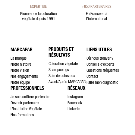
EXPERTISE
+850 PARTENAIRES
Pionnier de la coloration
En France et à
végétale depuis 1991
l’international
PRODUITS ET
MARCAPAR
LIENS UTILES
RÉSULTATS
La marque
Où nous trouver ?
Coloration végétale
Notre histoire
Conseils d’experts
Shampooings
Notre vision
Questions fréquentes
Soin des cheveux
Nos engagements
Contact
Avant/Après MARCAPAR
Notre équipe
Faire mon diagnostic
PROFESSIONNELS
RÉSEAUX
Je suis coiffeur partenaire
Instagram
Devenir partenaire
Facebook
L’Institution Végétale
LinkedIn
Nos formations