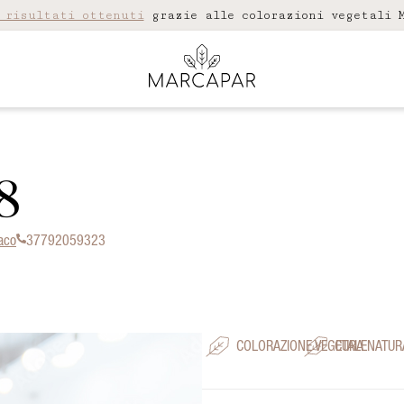
 risultati ottenuti
grazie alle colorazioni vegetali M
8
aco
37792059323
COLORAZIONE VEGETALE
CURA NATUR