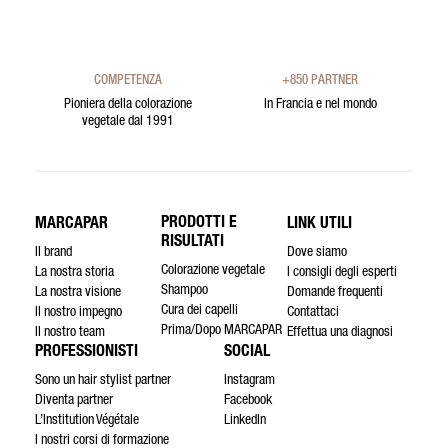
COMPETENZA
+850 PARTNER
Pioniera della colorazione
In Francia e nel mondo
vegetale dal 1991
PRODOTTI E
MARCAPAR
LINK UTILI
RISULTATI
Il brand
Dove siamo
Colorazione vegetale
La nostra storia
I consigli degli esperti
Shampoo
La nostra visione
Domande frequenti
Cura dei capelli
Il nostro impegno
Contattaci
Prima/Dopo MARCAPAR
Il nostro team
Effettua una diagnosi
PROFESSIONISTI
SOCIAL
Sono un hair stylist partner
Instagram
Diventa partner
Facebook
L’Institution Végétale
LinkedIn
I nostri corsi di formazione