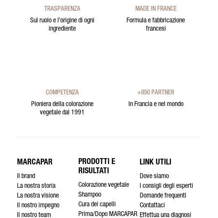
TRASPARENZA
MADE IN FRANCE
Sul ruolo e l’origine di ogni
Formula e fabbricazione
ingrediente
francesi
COMPETENZA
+850 PARTNER
Pioniera della colorazione
In Francia e nel mondo
vegetale dal 1991
PRODOTTI E
MARCAPAR
LINK UTILI
RISULTATI
Il brand
Dove siamo
Colorazione vegetale
La nostra storia
I consigli degli esperti
Shampoo
La nostra visione
Domande frequenti
Cura dei capelli
Il nostro impegno
Contattaci
Prima/Dopo MARCAPAR
Il nostro team
Effettua una diagnosi