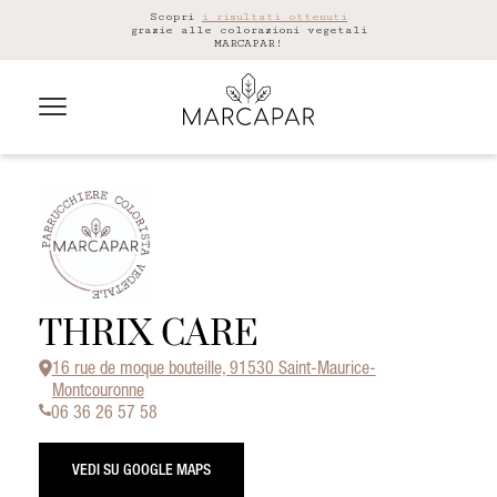
Scopri
i risultati ottenuti
grazie alle colorazioni vegetali
MARCAPAR!
THRIX CARE
16 rue de moque bouteille, 91530 Saint-Maurice-
Montcouronne
06 36 26 57 58
VEDI SU GOOGLE MAPS