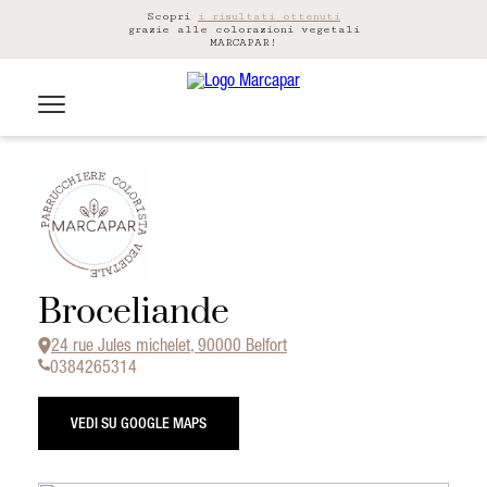
Scopri
i risultati ottenuti
grazie alle colorazioni vegetali
MARCAPAR!
Broceliande
24 rue Jules michelet, 90000 Belfort
0384265314
VEDI SU GOOGLE MAPS