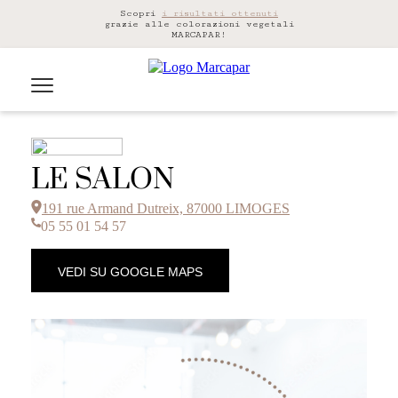
Scopri
i risultati ottenuti
grazie alle colorazioni vegetali
MARCAPAR!
LE SALON
191 rue Armand Dutreix, 87000 LIMOGES
05 55 01 54 57
VEDI SU GOOGLE MAPS