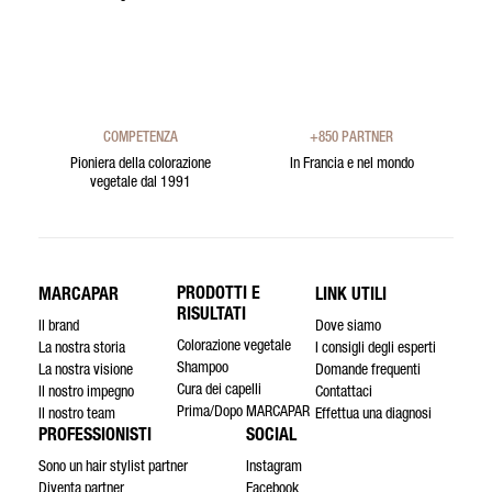
COMPETENZA
+850 PARTNER
Pioniera della colorazione
In Francia e nel mondo
vegetale dal 1991
PRODOTTI E
MARCAPAR
LINK UTILI
RISULTATI
Il brand
Dove siamo
Colorazione vegetale
La nostra storia
I consigli degli esperti
Shampoo
La nostra visione
Domande frequenti
Cura dei capelli
Il nostro impegno
Contattaci
Prima/Dopo MARCAPAR
Il nostro team
Effettua una diagnosi
PROFESSIONISTI
SOCIAL
Sono un hair stylist partner
Instagram
Diventa partner
Facebook