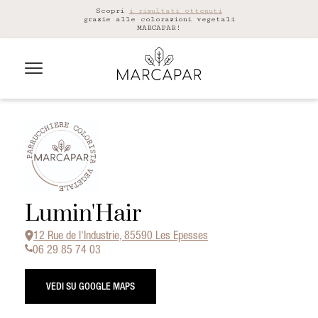
Scopri
i risultati ottenuti
grazie alle colorazioni vegetali
MARCAPAR!
Lumin'Hair
12 Rue de l'Industrie, 85590 Les Epesses
06 29 85 74 03
VEDI SU GOOGLE MAPS