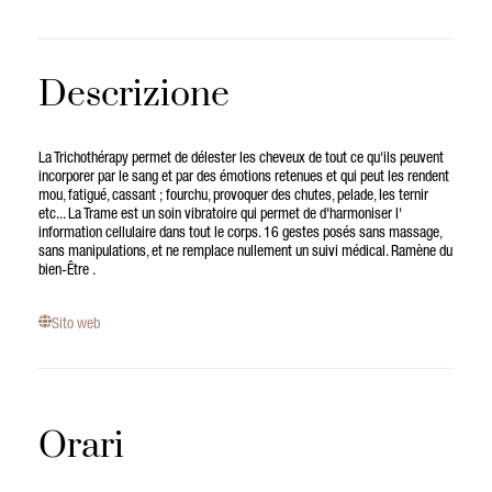
Descrizione
La Trichothérapy permet de délester les cheveux de tout ce qu'ils peuvent
incorporer par le sang et par des émotions retenues et qui peut les rendent
mou, fatigué, cassant ; fourchu, provoquer des chutes, pelade, les ternir
etc... La Trame est un soin vibratoire qui permet de d'harmoniser l'
information cellulaire dans tout le corps. 16 gestes posés sans massage,
sans manipulations, et ne remplace nullement un suivi médical. Ramène du
bien-Être .
Sito web
Orari