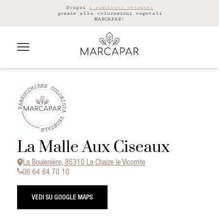
Scopri
i risultati ottenuti
grazie alle colorazioni vegetali
MARCAPAR!
La Malle Aux Ciseaux
La Boulenière, 85310 La Chaize le Vicomte
06 64 84 70 10
VEDI SU GOOGLE MAPS