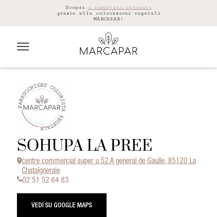
Scopri
i risultati ottenuti
grazie alle colorazioni vegetali
MARCAPAR!
SOHUPA LA PREE
centre commercial super u 52 A general de Gaulle, 85120 La
Chataîgneraie
02 51 52 64 83
VEDI SU GOOGLE MAPS