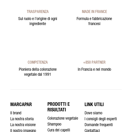
TRASPARENZA
MADE IN FRANCE
Sul ruolo e l’origine di ogni
Formula e fabbricazione
ingrediente
francesi
COMPETENZA
+850 PARTNER
Pioniera della colorazione
In Francia e nel mondo
vegetale dal 1991
PRODOTTI E
MARCAPAR
LINK UTILI
RISULTATI
Il brand
Dove siamo
Colorazione vegetale
La nostra storia
I consigli degli esperti
Shampoo
La nostra visione
Domande frequenti
Cura dei capelli
Il nostro impegno
Contattaci