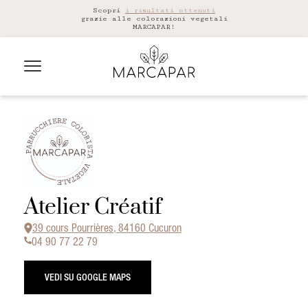
Scopri
i risultati ottenuti
grazie alle colorazioni vegetali
MARCAPAR!
Atelier Créatif
39 cours Pourrières, 84160 Cucuron
04 90 77 22 79
VEDI SU GOOGLE MAPS