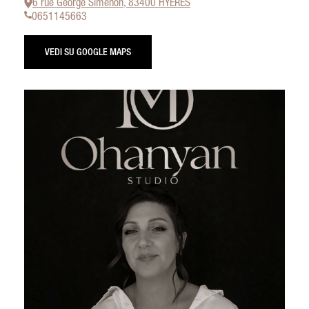
6 rue George Simenon, 83400 HYERES
0651145663
VEDI SU GOOGLE MAPS