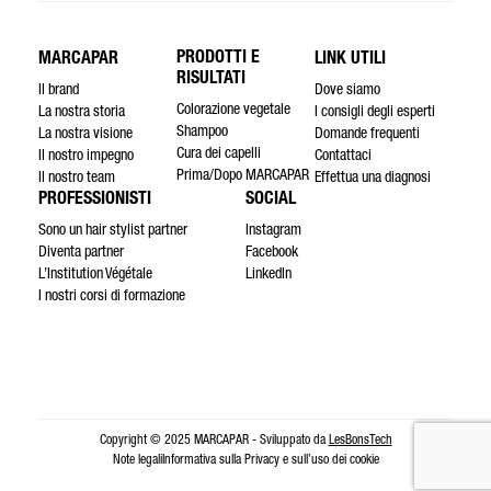
PRODOTTI E
MARCAPAR
LINK UTILI
RISULTATI
Il brand
Dove siamo
Colorazione vegetale
La nostra storia
I consigli degli esperti
Shampoo
La nostra visione
Domande frequenti
Cura dei capelli
Il nostro impegno
Contattaci
Prima/Dopo MARCAPAR
Il nostro team
Effettua una diagnosi
PROFESSIONISTI
SOCIAL
Sono un hair stylist partner
Instagram
Diventa partner
Facebook
L’Institution Végétale
LinkedIn
I nostri corsi di formazione
Copyright © 2025 MARCAPAR - Sviluppato da
LesBonsTech
Note legali
Informativa sulla Privacy e sull’uso dei cookie