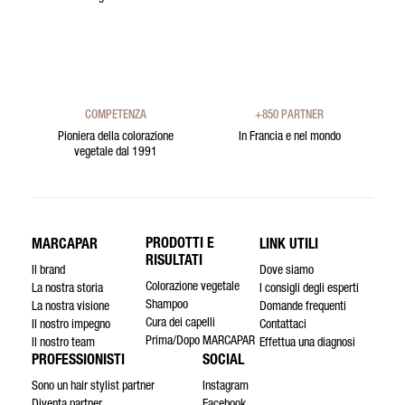
COMPETENZA
+850 PARTNER
Pioniera della colorazione
In Francia e nel mondo
vegetale dal 1991
PRODOTTI E
MARCAPAR
LINK UTILI
RISULTATI
Il brand
Dove siamo
Colorazione vegetale
La nostra storia
I consigli degli esperti
Shampoo
La nostra visione
Domande frequenti
Cura dei capelli
Il nostro impegno
Contattaci
Prima/Dopo MARCAPAR
Il nostro team
Effettua una diagnosi
PROFESSIONISTI
SOCIAL
Sono un hair stylist partner
Instagram
Diventa partner
Facebook