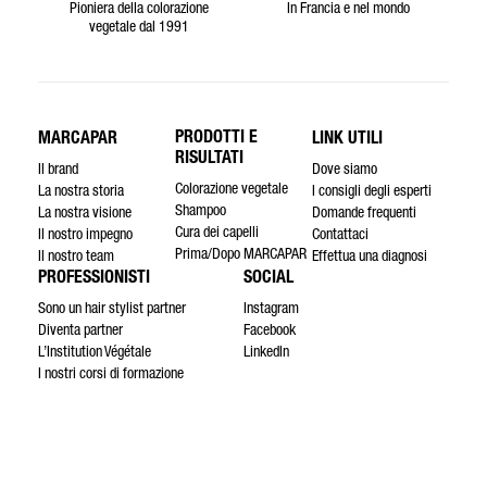
Pioniera della colorazione
In Francia e nel mondo
vegetale dal 1991
PRODOTTI E
MARCAPAR
LINK UTILI
RISULTATI
Il brand
Dove siamo
Colorazione vegetale
La nostra storia
I consigli degli esperti
Shampoo
La nostra visione
Domande frequenti
Cura dei capelli
Il nostro impegno
Contattaci
Prima/Dopo MARCAPAR
Il nostro team
Effettua una diagnosi
PROFESSIONISTI
SOCIAL
Sono un hair stylist partner
Instagram
Diventa partner
Facebook
L’Institution Végétale
LinkedIn
I nostri corsi di formazione