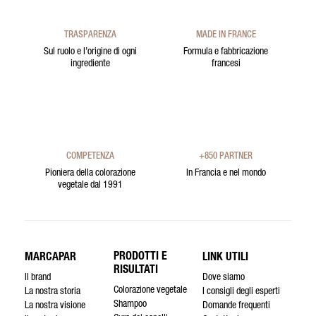
TRASPARENZA
MADE IN FRANCE
Sul ruolo e l’origine di ogni
Formula e fabbricazione
ingrediente
francesi
COMPETENZA
+850 PARTNER
Pioniera della colorazione
In Francia e nel mondo
vegetale dal 1991
PRODOTTI E
MARCAPAR
LINK UTILI
RISULTATI
Il brand
Dove siamo
Colorazione vegetale
La nostra storia
I consigli degli esperti
Shampoo
La nostra visione
Domande frequenti