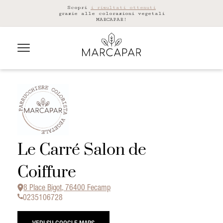
Scopri
i risultati ottenuti
grazie alle colorazioni vegetali
MARCAPAR!
Le Carré Salon de
Coiffure
8 Place Bigot, 76400 Fecamp
0235106728