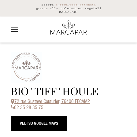
Scopri
i risultati ottenuti
grazie alle colorazioni vegetali
MARCAPAR!
BIO ' TIFF ' HOULE
72 rue Gustave Couturier, 76400 FECAMP
02 35 28 85 75
VEDI SU GOOGLE MAPS