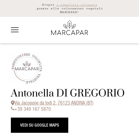
Scopri
i risultati ottenuti
grazie alle colorazioni vegetali
MARCAPAR!
Antonella DI GREGORIO
Via Jacopone da todi 2, 76123 ANDRIA (BT)
+39 349 167 5870
VEDI SU GOOGLE MAPS