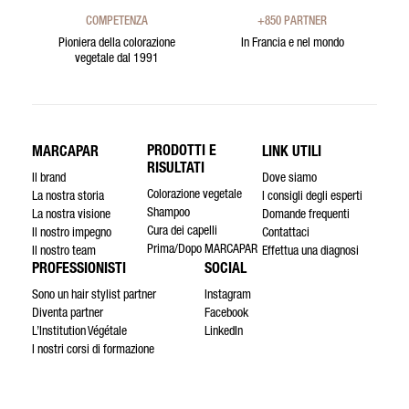
COMPETENZA
+850 PARTNER
Pioniera della colorazione
In Francia e nel mondo
vegetale dal 1991
PRODOTTI E
MARCAPAR
LINK UTILI
RISULTATI
Il brand
Dove siamo
Colorazione vegetale
La nostra storia
I consigli degli esperti
Shampoo
La nostra visione
Domande frequenti
Cura dei capelli
Il nostro impegno
Contattaci
Prima/Dopo MARCAPAR
Il nostro team
Effettua una diagnosi
PROFESSIONISTI
SOCIAL
Sono un hair stylist partner
Instagram
Diventa partner
Facebook
L’Institution Végétale
LinkedIn
I nostri corsi di formazione