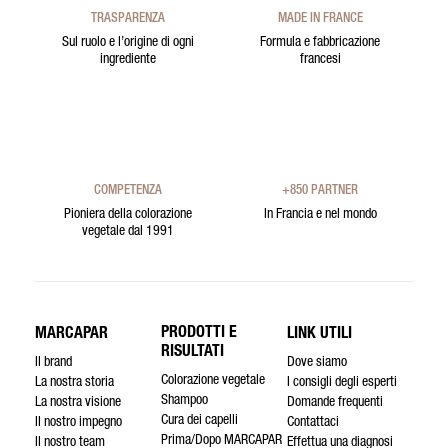
TRASPARENZA
MADE IN FRANCE
Sul ruolo e l’origine di ogni
Formula e fabbricazione
ingrediente
francesi
COMPETENZA
+850 PARTNER
Pioniera della colorazione
In Francia e nel mondo
vegetale dal 1991
PRODOTTI E
MARCAPAR
LINK UTILI
RISULTATI
Il brand
Dove siamo
Colorazione vegetale
La nostra storia
I consigli degli esperti
Shampoo
La nostra visione
Domande frequenti
Cura dei capelli
Il nostro impegno
Contattaci
Prima/Dopo MARCAPAR
Il nostro team
Effettua una diagnosi