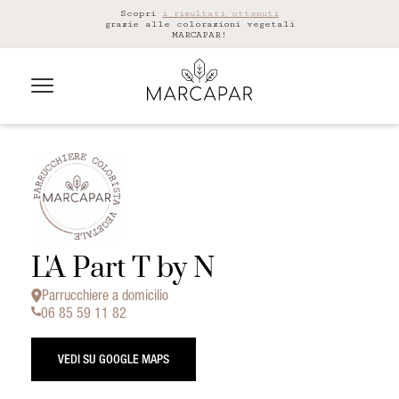
Scopri
i risultati ottenuti
grazie alle colorazioni vegetali
MARCAPAR!
L'A Part T by N
Parrucchiere a domicilio
06 85 59 11 82
VEDI SU GOOGLE MAPS