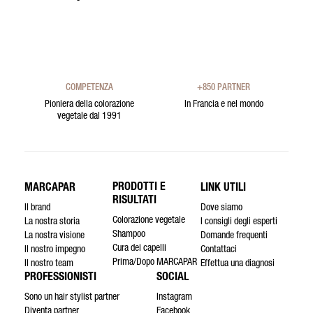
COMPETENZA
+850 PARTNER
Pioniera della colorazione
In Francia e nel mondo
vegetale dal 1991
PRODOTTI E
MARCAPAR
LINK UTILI
RISULTATI
Il brand
Dove siamo
Colorazione vegetale
La nostra storia
I consigli degli esperti
Shampoo
La nostra visione
Domande frequenti
Cura dei capelli
Il nostro impegno
Contattaci
Prima/Dopo MARCAPAR
Il nostro team
Effettua una diagnosi
PROFESSIONISTI
SOCIAL
Sono un hair stylist partner
Instagram
Diventa partner
Facebook