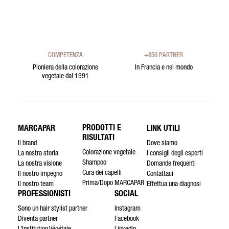
COMPETENZA
+850 PARTNER
Pioniera della colorazione
In Francia e nel mondo
vegetale dal 1991
PRODOTTI E
MARCAPAR
LINK UTILI
RISULTATI
Il brand
Dove siamo
Colorazione vegetale
La nostra storia
I consigli degli esperti
Shampoo
La nostra visione
Domande frequenti
Cura dei capelli
Il nostro impegno
Contattaci
Prima/Dopo MARCAPAR
Il nostro team
Effettua una diagnosi
PROFESSIONISTI
SOCIAL
Sono un hair stylist partner
Instagram
Diventa partner
Facebook