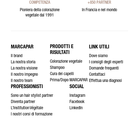
COMPETENZA
+850 PARTNER
Pioniera della colorazione
In Francia e nel mondo
vegetale dal 1991
PRODOTTI E
MARCAPAR
LINK UTILI
RISULTATI
Il brand
Dove siamo
Colorazione vegetale
La nostra storia
I consigli degli esperti
Shampoo
La nostra visione
Domande frequenti
Cura dei capelli
Il nostro impegno
Contattaci
Prima/Dopo MARCAPAR
Il nostro team
Effettua una diagnosi
PROFESSIONISTI
SOCIAL
Sono un hair stylist partner
Instagram
Diventa partner
Facebook
L’Institution Végétale
LinkedIn
I nostri corsi di formazione