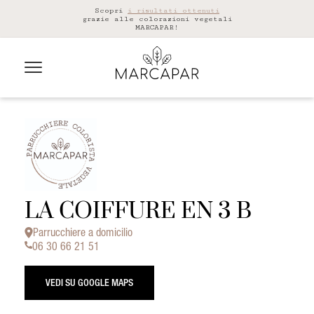
Scopri
i risultati ottenuti
grazie alle colorazioni vegetali
MARCAPAR!
LA COIFFURE EN 3 B
Parrucchiere a domicilio
06 30 66 21 51
VEDI SU GOOGLE MAPS