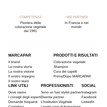
COMPETENZA
+850 PARTNER
Pioniera della
In Francia e nel
colorazione vegetale
mondo
dal 1991
MARCAPAR
PRODOTTI E RISULTATI
Il brand
Colorazione vegetale
La nostra storia
Shampoo
La nostra visione
Cura dei capelli
Il nostro impegno
Prima/Dopo MARCAPAR
Il nostro team
LINK UTILI
PROFESSIONISTI
SOCIAL
Dove siamo
Sono un hair stylist partner
Instagram
I consigli degli esperti
Diventa partner
Facebook
Domande frequenti
L’Institution Végétale
LinkedIn
Contattaci
I nostri corsi di formazione