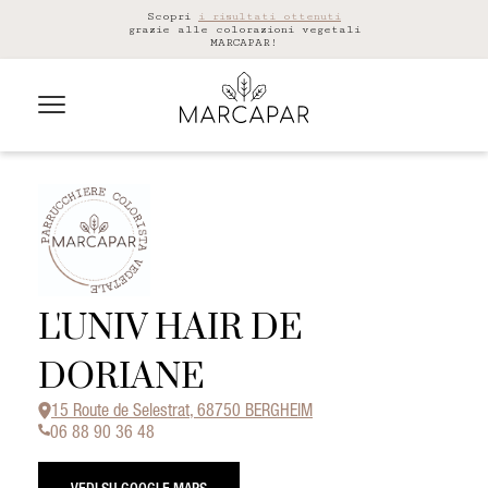
Scopri
i risultati ottenuti
grazie alle colorazioni vegetali
MARCAPAR!
L'UNIV HAIR DE
DORIANE
15 Route de Selestrat, 68750 BERGHEIM
06 88 90 36 48