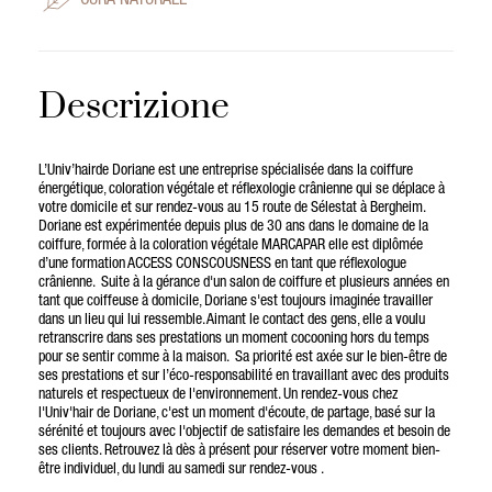
CURA NATURALE
Descrizione
L’Univ’hairde Doriane est une entreprise spécialisée dans la coiffure
énergétique, coloration végétale et réflexologie crânienne qui se déplace à
votre domicile et sur rendez-vous au 15 route de Sélestat à Bergheim.
Doriane est expérimentée depuis plus de 30 ans dans le domaine de la
coiffure, formée à la coloration végétale MARCAPAR elle est diplômée
d’une formation ACCESS CONSCOUSNESS en tant que réflexologue
crânienne. Suite à la gérance d'un salon de coiffure et plusieurs années en
tant que coiffeuse à domicile, Doriane s'est toujours imaginée travailler
dans un lieu qui lui ressemble. Aimant le contact des gens, elle a voulu
retranscrire dans ses prestations un moment cocooning hors du temps
pour se sentir comme à la maison. Sa priorité est axée sur le bien-être de
ses prestations et sur l’éco-responsabilité en travaillant avec des produits
naturels et respectueux de l'environnement. Un rendez-vous chez
l'Univ'hair de Doriane, c'est un moment d'écoute, de partage, basé sur la
sérénité et toujours avec l'objectif de satisfaire les demandes et besoin de
ses clients. Retrouvez là dès à présent pour réserver votre moment bien-
être individuel, du lundi au samedi sur rendez-vous .