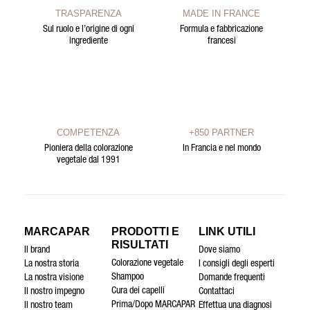
TRASPARENZA
MADE IN FRANCE
Sul ruolo e l’origine di ogni
Formula e fabbricazione
ingrediente
francesi
COMPETENZA
+850 PARTNER
Pioniera della colorazione
In Francia e nel mondo
vegetale dal 1991
MARCAPAR
PRODOTTI E
LINK UTILI
RISULTATI
Il brand
Dove siamo
Colorazione vegetale
La nostra storia
I consigli degli esperti
Shampoo
La nostra visione
Domande frequenti
Cura dei capelli
Il nostro impegno
Contattaci
Prima/Dopo MARCAPAR
Il nostro team
Effettua una diagnosi