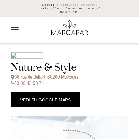
Scopri
i risultati ottenuti
grazie alle colorazioni vegetali
MARCAPAR!
Nature & Style
36 rue de Belfort, 68200 Mulhouse
03 89 43 53 74
VEDI SU GOOGLE MAPS