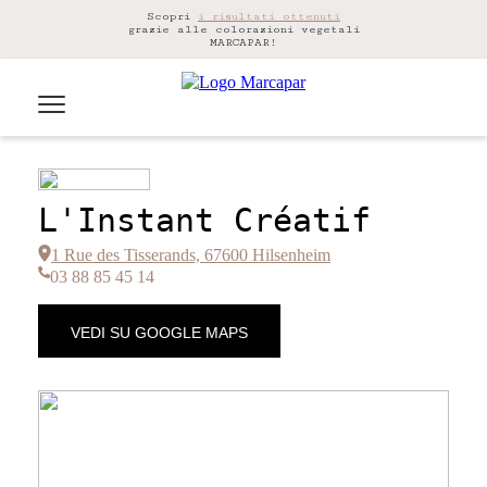
Scopri
i risultati ottenuti
grazie alle colorazioni vegetali
MARCAPAR!
L'Instant Créatif
1 Rue des Tisserands, 67600 Hilsenheim
03 88 85 45 14
VEDI SU GOOGLE MAPS