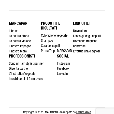
PRODOTTI E
MARCAPAR
LINK UTILI
RISULTATI
Il brand
Dove siamo
Colorazione vegetale
La nostra storia
I consigli degli esperti
Shampoo
La nostra visione
Domande frequenti
Cura dei capelli
Il nostro impegno
Contattaci
Prima/Dopo MARCAPAR
Il nostro team
Effettua una diagnosi
PROFESSIONISTI
SOCIAL
Sono un hair stylist partner
Instagram
Diventa partner
Facebook
L’Institution Végétale
LinkedIn
I nostri corsi di formazione
Copyright © 2025 MARCAPAR - Sviluppato da
LesBonsTech