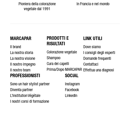
Pioniera della colorazione
In Francia e nel mondo
vegetale dal 1991
PRODOTTI E
MARCAPAR
LINK UTILI
RISULTATI
Il brand
Dove siamo
Colorazione vegetale
La nostra storia
I consigli degli esperti
Shampoo
La nostra visione
Domande frequenti
Cura dei capelli
Il nostro impegno
Contattaci
Prima/Dopo MARCAPAR
Il nostro team
Effettua una diagnosi
PROFESSIONISTI
SOCIAL
Sono un hair stylist partner
Instagram
Diventa partner
Facebook
L’Institution Végétale
LinkedIn
I nostri corsi di formazione