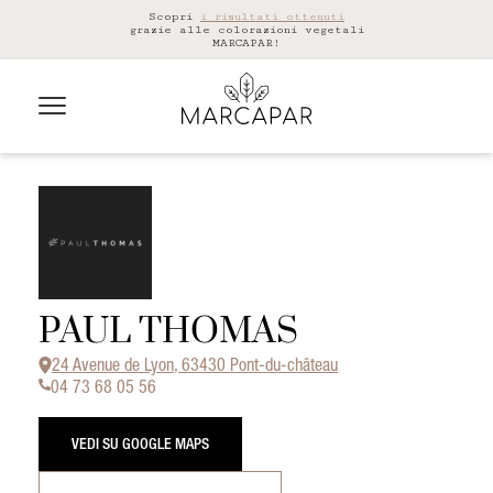
Scopri
i risultati ottenuti
grazie alle colorazioni vegetali
MARCAPAR!
PAUL THOMAS
24 Avenue de Lyon, 63430 Pont-du-château
04 73 68 05 56
VEDI SU GOOGLE MAPS