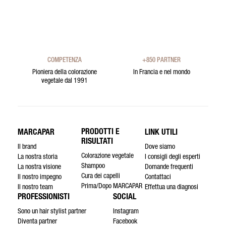
COMPETENZA
+850 PARTNER
Pioniera della colorazione
In Francia e nel mondo
vegetale dal 1991
PRODOTTI E
MARCAPAR
LINK UTILI
RISULTATI
Il brand
Dove siamo
Colorazione vegetale
La nostra storia
I consigli degli esperti
Shampoo
La nostra visione
Domande frequenti
Cura dei capelli
Il nostro impegno
Contattaci
Prima/Dopo MARCAPAR
Il nostro team
Effettua una diagnosi
PROFESSIONISTI
SOCIAL
Sono un hair stylist partner
Instagram
Diventa partner
Facebook