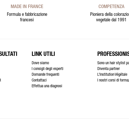
MADE IN FRANCE
COMPETENZA
Formula e fabbricazione
Pioniera della colorazi
francesi
vegetale dal 1991
SULTATI
LINK UTILI
PROFESSIONIS
Dove siamo
Sono un hair stylist p
I consigli degli esperti
Diventa partner
Domande frequenti
L’Institution Végétale
R
Contattaci
I nostri corsi di form
Effettua una diagnosi