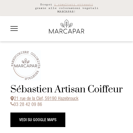
Scopri
i risultati ottenuti
grazie alle colorazioni vegetali
MARCAPAR!
Sébastien Artisan Coiffeur
21 rue de la Clef, 59190 Hazebrouck
03 28 42 09 86
VEDI SU GOOGLE MAPS