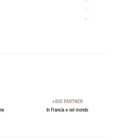
-
-
-
+850 PARTNER
one
In Francia e nel mondo