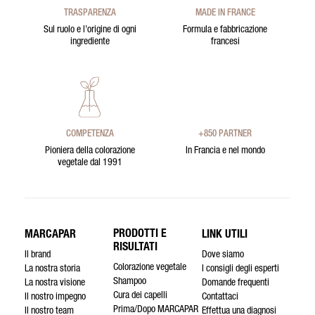
TRASPARENZA
MADE IN FRANCE
Sul ruolo e l’origine di ogni
Formula e fabbricazione
ingrediente
francesi
COMPETENZA
+850 PARTNER
Pioniera della colorazione
In Francia e nel mondo
vegetale dal 1991
PRODOTTI E
MARCAPAR
LINK UTILI
RISULTATI
Il brand
Dove siamo
Colorazione vegetale
La nostra storia
I consigli degli esperti
Shampoo
La nostra visione
Domande frequenti
Cura dei capelli
Il nostro impegno
Contattaci
Prima/Dopo MARCAPAR
Il nostro team
Effettua una diagnosi