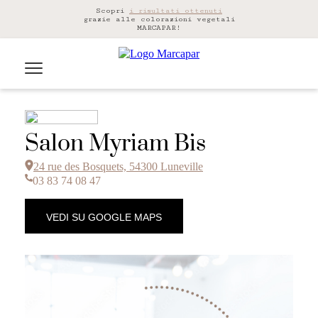
Scopri
i risultati ottenuti
grazie alle colorazioni vegetali
MARCAPAR!
Salon Myriam Bis
24 rue des Bosquets, 54300 Luneville
03 83 74 08 47
VEDI SU GOOGLE MAPS